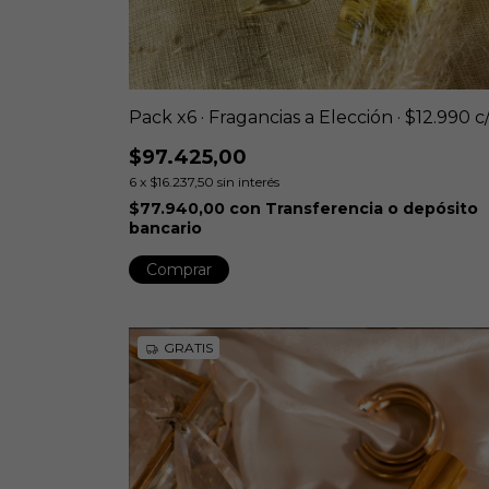
Pack x6 · Fragancias a Elección · $12.990 c
$97.425,00
6
x
$16.237,50
sin interés
$77.940,00
con
Transferencia o depósito
bancario
Comprar
GRATIS