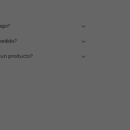
pago?
pedido?
 un producto?