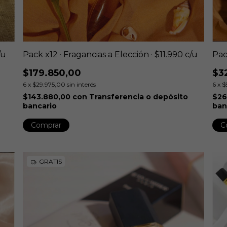
/u
Pack x12 · Fragancias a Elección · $11.990 c/u
Pac
$179.850,00
$3
6
x
$29.975,00
sin interés
6
x
$
$143.880,00
con
Transferencia o depósito
$26
bancario
ban
Comprar
C
GRATIS