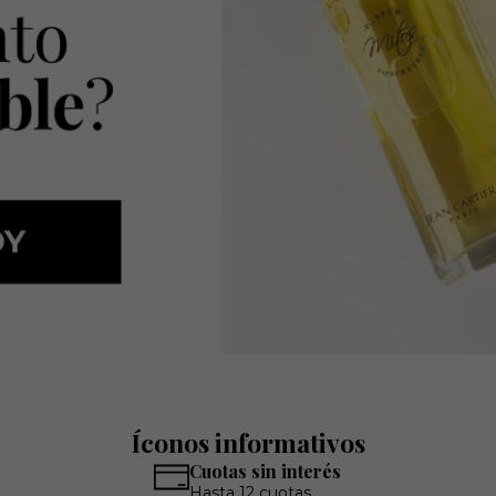
Íconos informativos
Cuotas sin interés
Hasta 12 cuotas