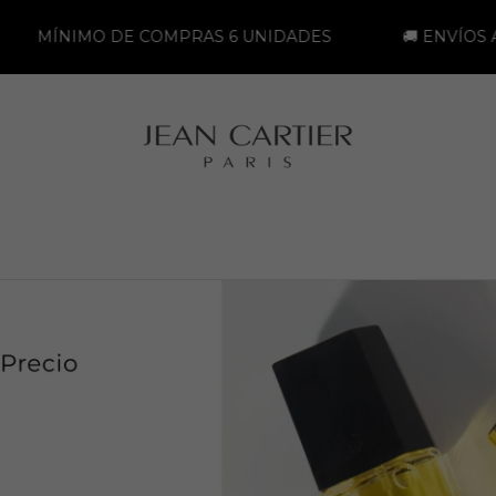
UNIDADES
🚚 ENVÍOS A TODO EL PAÍS
💳 Has