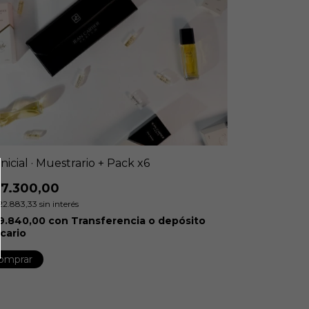
 Inicial · Muestrario + Pack x6
37.300,00
22.883,33
sin interés
9.840,00
con
Transferencia o depósito
cario