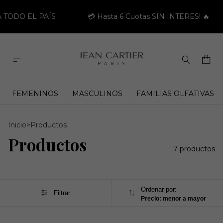
 TODO EL PAÍS
💳 Hasta 6 Cuotas SIN INTERES! 🔥
FEMENINOS
MASCULINOS
FAMILIAS OLFATIVAS
Inicio
>
Productos
Productos
7 productos
Ordenar por:
Filtrar
Precio: menor a mayor