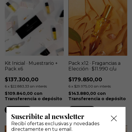
Kit Inicial · Muestrario +
Pack x12 · Fragancias a
Pack x6
Elección · $11.990 c/u
$137.300,00
$179.850,00
6
x
$22.883,33
sin interés
6
x
$29.975,00
sin interés
$109.840,00
con
$143.880,00
con
Transferencia o depósito
Transferencia o depósito
Comprar
Suscribite al newsletter
Recibí ofertas exclusivas y novedades
directamente en tu email.
GRATIS