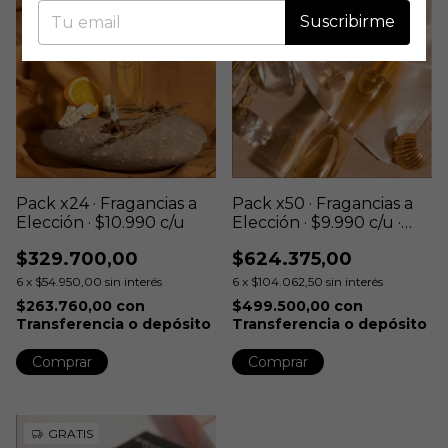
Suscribirme
Pack x24 · Fragancias a
Pack x50 · Fragancias a
Elección · $10.990 c/u
Elección · $9.990 c/u ·
Envío gratis
$329.700,00
$624.375,00
6
x
$54.950,00
sin interés
6
x
$104.062,50
sin interés
$263.760,00
con
$499.500,00
con
Transferencia o depósito
Transferencia o depósito
Comprar
Comprar
GRATIS