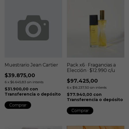
Muestrario Jean Cartier
Pack x6 · Fragancias a
Elección · $12.990 c/u
$39.875,00
$97.425,00
6
x
$6.645,83
sin interés
6
x
$16.237,50
sin interés
$31.900,00
con
Transferencia o depósito
$77.940,00
con
Transferencia o depósito
Comprar